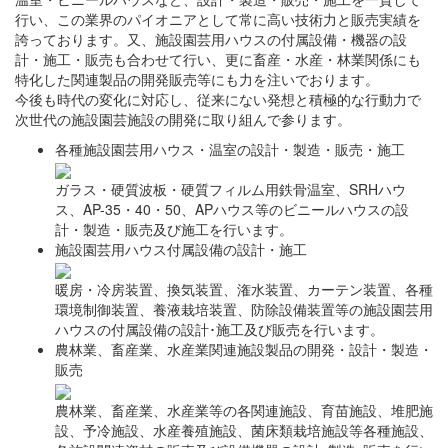
行い、この業界のパイオニアとして常に高い技術力と販売実績を
誇っております。又、施設園芸用ハウスの付属設備・機器の設
計・施工・販売も合わせて行い、更に畜産・水産・林業関係にも
特化した関連製品の開発販売等にも力を注いでおります。
今後も時代の変化に対応し、従来にない発想と積極的な行動力で
次世代の施設園芸施設の開発に取り組んで参ります。
各種施設園芸用ハウス・温室の設計・製造・販売・施工
ガラス・硬質波板・硬質フィルム用鉄骨温室、SRHハウ
ス、AP-35・40・50、APハウス等のビニールハウスの設
計・製造・販売及び施工を行います。
施設園芸用ハウス付属設備の設計・施工
暖房・冷房装置、換気装置、潅水装置、カーテン装置、各種
環境制御装置、養液栽培装置、防除設備装置等の施設園芸用
ハウスの付属設備の設計･施工及び販売を行います。
農林業、畜産業、水産業関連施設製品の開発・設計・製造・
販売
農林業、畜産業、水産業等の各関連施設、育苗施設、堆肥施
設、予冷施設、水産養殖施設、菌床類栽培施設等各種施設、